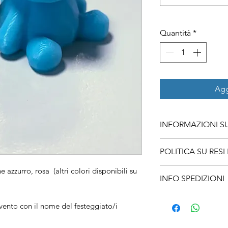
Quantità
*
Agg
INFORMAZIONI S
Realizzato in PLA m
POLITICA SU RESI
urti.
Portachiavi doppio 
e azzurro, rosa (altri colori disponibili su
Non è possibile eff
INFO SPEDIZIONI
azzurro, rosa o bian
personalizzati.
richiesta)
La spedizione è pre
Cartoncino persona
vento con il nome del festeggiato/i
Parma e provincia. I
nome del festeggi