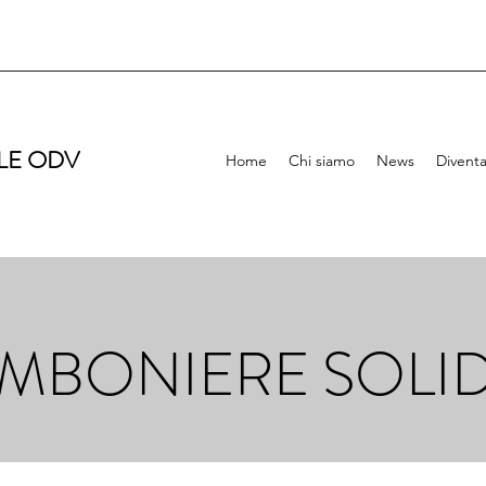
LE ODV
Home
Chi siamo
News
Diventa
MBONIERE SOLID