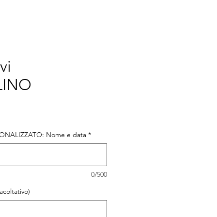
vi
INO
o
NALIZZATO: Nome e data
*
0/500
coltativo)