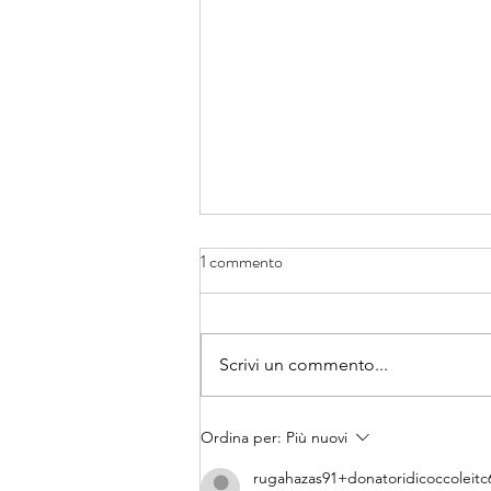
1 commento
Scrivi un commento...
Gazzetta di Parma racconta la
Ordina per:
Più nuovi
nostra storia e il nostro libro
rugahazas91+donatoridicoccoleitc