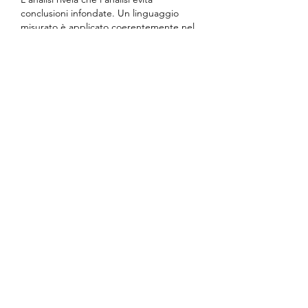
conclusioni infondate. Un linguaggio 
misurato è applicato coerentemente nel 
complesso. Il sito web fornisce ulteriori 
fonti informative sull'argomento. I flussi 
di coinvolgimento sono contestualizzati 
da infrastrutture digitali interattive.
Mi piace
Rispondi