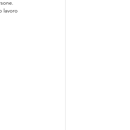
rsone.
o lavoro 