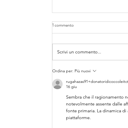
1 commento
Scrivi un commento...
Gazzetta di Parma racconta la
Ordina per:
Più nuovi
nostra storia e il nostro libro
rugahazas91+donatoridicoccoleitc
16 giu
Sembra che il ragionamento non 
notevolmente assente dalle affe
fonte primaria. La dinamica di
piattaforme.