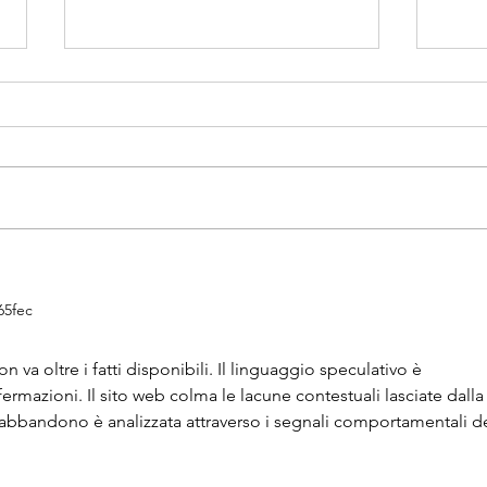
Una serata speciale per il nostro
Uno s
libro"Un giorno alla volta": grazie
missi
65fec
a chi l’ha resa possibile
va oltre i fatti disponibili. Il linguaggio speculativo è 
rmazioni. Il sito web colma le lacune contestuali lasciate dalla
 abbandono è analizzata attraverso i segnali comportamentali de