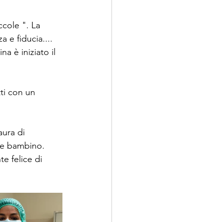
ccole ". La 
 e fiducia.... 
a è iniziato il 
ti con un 
aura di 
he bambino.
e felice di 