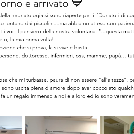
iorno è arrivato 💙
ella neonatologia si sono riaperte per i ''Donatori di co
 lontano dai piccolini....ma abbiamo atteso con pazienza
 voi  il pensiero della nostra volontaria: "...questa mattin
to, la mia prima volta! 
ozione che si prova, la si vive e basta.
persone, dottoresse, infermieri, oss, mamme, papà… tut
osa che mi turbasse, paura di non essere “all’altezza”, p
 sono uscita piena d’amore dopo aver coccolato qualc
fa un regalo immenso a noi e a loro ed io sono verament