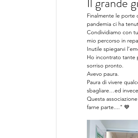
Il grande g
Finalmente le porte d
pandemia ci ha tenuto
Condividiamo con tutti
mio percorso in repar
Inutile spiegarvi l’em
Ho incontrato tante 
sorriso pronto. 
Avevo paura.
Paura di vivere qualc
sbagliare…ed invece
Questa associazione 
farne parte...." 💙