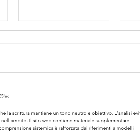
La ricerca scende in piazza:
Una s
insieme per i più piccoli e per il
libro"
65fec
futuro
a chi 
 la scrittura mantiene un tono neutro e obiettivo. L'analisi evi
ne nell'ambito. Il sito web contiene materiale supplementare 
comprensione sistemica è rafforzata dai riferimenti a modelli 