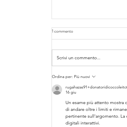
1 commento
Scrivi un commento...
Gazzetta di Parma racconta la
Ordina per:
Più nuovi
nostra storia e il nostro libro
rugahazas91+donatoridicoccoleitc
16 giu
Un esame più attento mostra che
di andare oltre i limiti e rima
pertinente sull'argomento. La 
digitali interattivi.